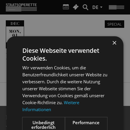
DE
DEC
SPECIAL
,
MON
01
×
10:00
Diese Webseite verwendet
KULTURFRÜHSTÜCK
Cookies.
Wir verwenden Cookies, um die
Benutzerfreundlichkeit unserer Website zu
verbessern. Durch die weitere Nutzung
unserer Webseite stimmen Sie der
Verwendung von Cookies gemäß unserer
Cookie-Richtlinie zu.
Weitere
Informationen
BESUCHERSERVICE
Unbedingt
Performance
+49 351 32042 222
erforderlich