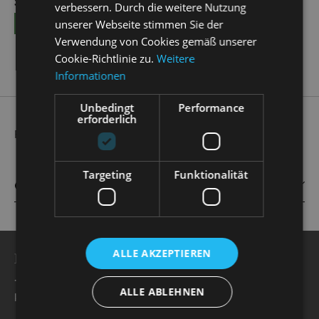
SUN | 13.09.2026 | 15:00 - 16:00
verbessern. Durch die weitere Nutzung
TICKETS
unserer Webseite stimmen Sie der
Verwendung von Cookies gemäß unserer
Cookie-Richtlinie zu.
Weitere
Informationen
Unbedingt
Performance
erforderlich
Further information will follow shortly.
Targeting
Funktionalität
CAST
ALLE AKZEPTIEREN
BESUCHERSERVICE
+49 351 32042 222
ALLE ABLEHNEN
karten@staatsoperette.de