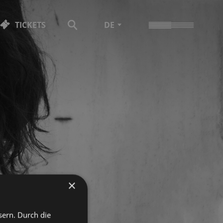
TICKETS
DE
×
sern. Durch die