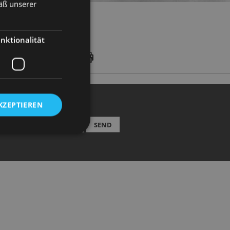
äß unserer
nktionalität
KZEPTIEREN
EWSLETTER
SEND