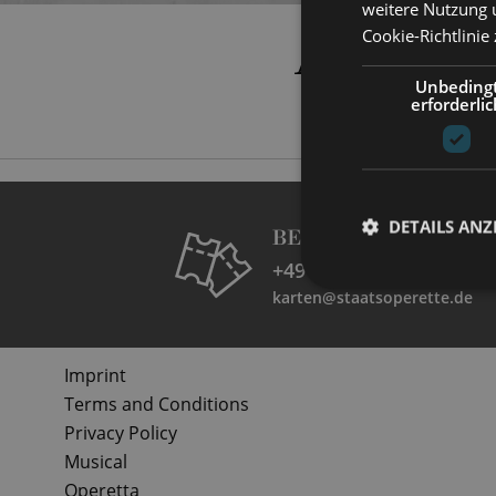
weitere Nutzung 
ANNA 
Cookie-Richtlinie
Unbeding
erforderlic
DETAILS ANZ
BESUCHERSERVICE
+49 351 32042 222
karten@staatsoperette.de
Imprint
Terms and Conditions
Privacy Policy
Musical
Operetta