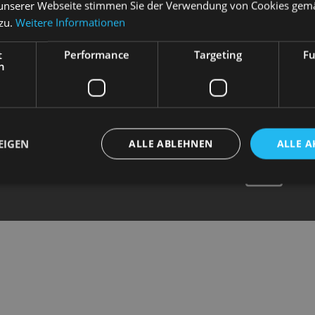
unserer Webseite stimmen Sie der Verwendung von Cookies gem
SCHÖTTL
 zu.
Weitere Informationen
t
Performance
Targeting
Fu
h
EIGEN
ALLE ABLEHNEN
ALLE A
N