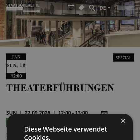
DE
JAN
SPECIAL
,
18
SUN
12:00
THEATERFÜHRUNGEN
SUN | 27.09.2026 | 12:00 - 13:00
×
TICKETS
15 €
Diese Webseite verwendet
SUN | 04.10.2026 | 12:00 - 13:00
Cookies.