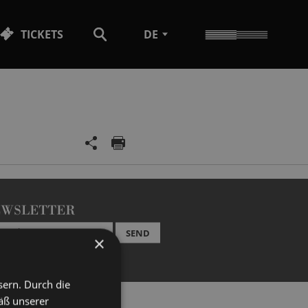
TICKETS
DE
EWSLETTER
SEND
×
sern. Durch die
äß unserer