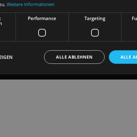
 zu.
Weitere Informationen
t
Performance
Targeting
Fu
h
EIGEN
ALLE ABLEHNEN
ALLE A