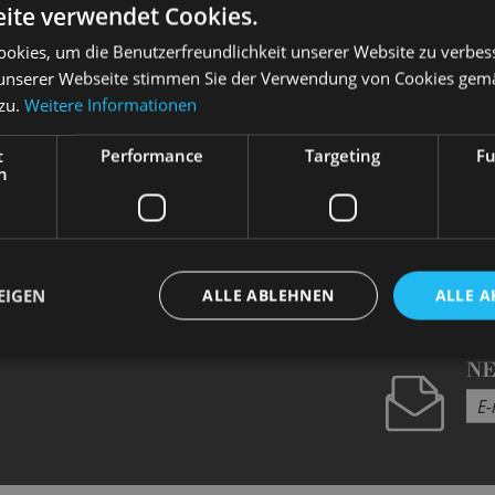
ite verwendet Cookies.
L UND RAUCH
okies, um die Benutzerfreundlichkeit unserer Website zu verbes
unserer Webseite stimmen Sie der Verwendung von Cookies gem
 zu.
Weitere Informationen
t
Performance
Targeting
Fu
h
EIGEN
ALLE ABLEHNEN
ALLE A
N