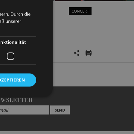
CONCERT
sern. Durch die
äß unserer
nktionalität
KZEPTIEREN
EWSLETTER
SEND