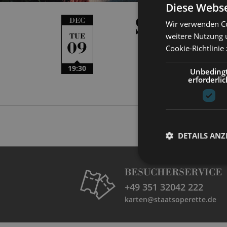
Diese Webse
SCHAL
DEC
Wir verwenden Co
weitere Nutzung 
TUE
09
Cookie-Richtlinie
19:30
Unbeding
erforderlic
DETAILS ANZ
BESUCHERSERVICE
+49 351 32042 222
karten@staatsoperette.de