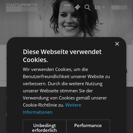
DE
×
Diese Webseite verwendet
ANNA SCHÖTTL
Cookies.
Wir verwenden Cookies, um die
Benutzerfreundlichkeit unserer Website zu
verbessern. Durch die weitere Nutzung
unserer Webseite stimmen Sie der
BESUCHERSERVICE
Verwendung von Cookies gemäß unserer
Cookie-Richtlinie zu.
Weitere
+49 351 32042 222
Informationen
karten@staatsoperette.de
Unbedingt
Performance
erforderlich