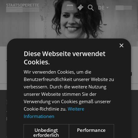
DE
×
Diese Webseite verwendet
ANNA SCHÖTTL
Cookies.
Wir verwenden Cookies, um die
Benutzerfreundlichkeit unserer Website zu
verbessern. Durch die weitere Nutzung
unserer Webseite stimmen Sie der
BESUCHERSERVICE
Verwendung von Cookies gemäß unserer
Cookie-Richtlinie zu.
Weitere
+49 351 32042 222
Informationen
karten@staatsoperette.de
Unbedingt
Performance
erforderlich