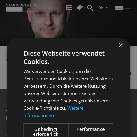
DE
×
Diese Webseite verwendet
SEBASTIAN RITSCHEL
Cookies.
Wir verwenden Cookies, um die
Benutzerfreundlichkeit unserer Website zu
verbessern. Durch die weitere Nutzung
unserer Webseite stimmen Sie der
BESUCHERSERVICE
Verwendung von Cookies gemäß unserer
Cookie-Richtlinie zu.
Weitere
+49 351 32042 222
Informationen
karten@staatsoperette.de
Unbedingt
Performance
erforderlich