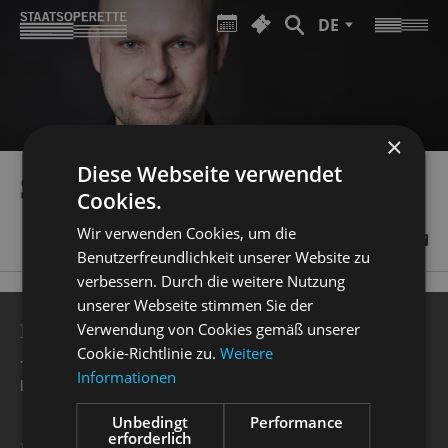
DE
×
Diese Webseite verwendet
SEBASTIAN RITSCHEL
Cookies.
Wir verwenden Cookies, um die
Benutzerfreundlichkeit unserer Website zu
verbessern. Durch die weitere Nutzung
unserer Webseite stimmen Sie der
BESUCHERSERVICE
Verwendung von Cookies gemäß unserer
Cookie-Richtlinie zu.
Weitere
+49 351 32042 222
Informationen
karten@staatsoperette.de
Unbedingt
Performance
erforderlich