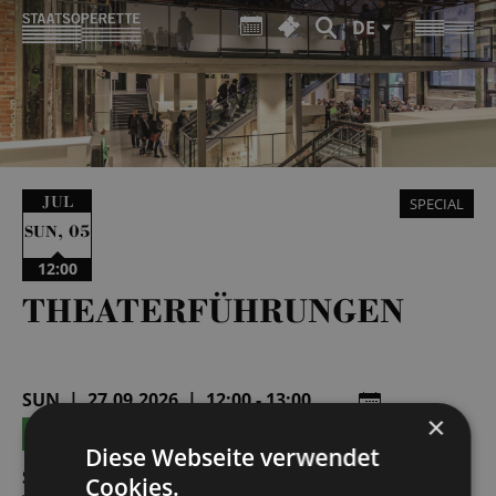
DE
JUL
SPECIAL
,
05
SUN
12:00
THEATERFÜHRUNGEN
SUN | 27.09.2026 | 12:00 - 13:00
×
TICKETS
15 €
Diese Webseite verwendet
SUN | 04.10.2026 | 12:00 - 13:00
Cookies.