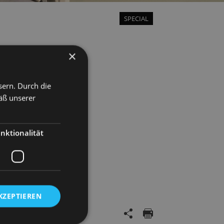
SPECIAL
×
sern. Durch die
äß unserer
nktionalität
KZEPTIEREN