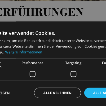
ERFÜHRUNGEN
ite verwendet Cookies.
00 - 13:00
TICKETS
15 €
okies, um die Benutzerfreundlichkeit unserer Website zu verbes
00 - 13:00
TICKETS
15 €
unserer Webseite stimmen Sie der Verwendung von Cookies gem
 zu.
Weitere Informationen
00 - 13:00
TICKETS
15 €
t
Performance
Targeting
Fu
00 - 13:00
TICKETS
15 €
h
00 - 13:00
TICKETS
15 €
EIGEN
ALLE ABLEHNEN
ALLE A