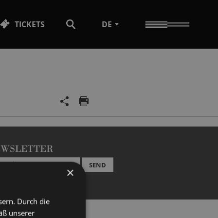
TICKETS
DE
EWSLETTER
SEND
×
sern. Durch die
äß unserer