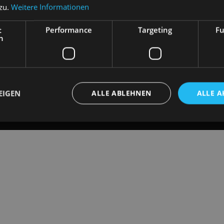
 zu.
Weitere Informationen
t
Performance
Targeting
Fu
h
EIGEN
ALLE ABLEHNEN
ALLE A