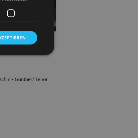
KZEPTIEREN
n. Mit feinem Gespür für
achini/ Günther/ Tenor