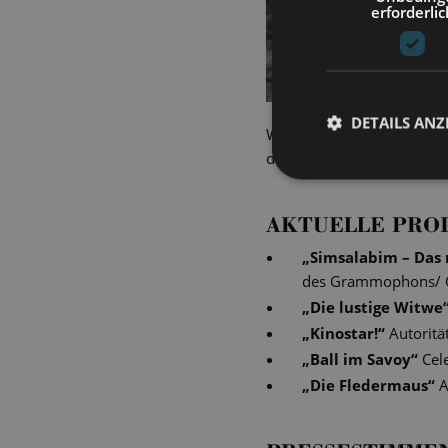
erforderlic
DETAILS ANZ
Während unserer Vorstellu
den Moment fing Lutz Mich
AKTUELLE PRO
„
Simsalabim – Das 
des Grammophons/ Off
„
Die lustige Witwe
„
Kinostar!
“
Autoritä
„
Ball im Savoy
“
Cel
„
Die Fledermaus
“
A