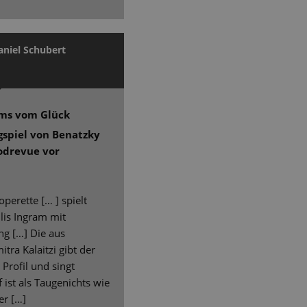
aniel Schubert
ums vom Glück
ngspiel von Benatzky
odrevue vor
perette [… ] spielt
llis Ingram mit
ng […] Die aus
ra Kalaitzi gibt der
Profil und singt
ist als Taugenichts wie
er […]