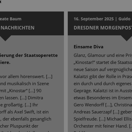
N
Beate Baum
16. September 2025 | Guido 
 NACHRICHTEN
DRESDNER MORGENPOS
Einsame Diva
nierung der Staatsoperette
Glanz, Glamour und eine Pr
iere.
„Kinostar!“ startet die Staat
neue Saison auf vergnügliche
 vor allem hörenswert. […]
Kalaitzi gibt der Rolle in Pr
und musikalisch in Szene
ein durch und durch eigene
it „Kinostar“ [...] 90
Gepräge. Kalaitzi ist in Aus
n lassen. […] Dimitra
etwas Besonderes im Ensembl
e großartig. […] Ihr
Gero Wendorff […], Christin
f als Axel Swift, ist ein
Andreas Sauerzapf […] geben 
 der ebenfalls gesanglich
Spielfreude. […] Michael Ellis
icher Pluspunkt der
Orchester mit feiner Hand. 