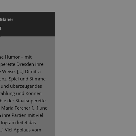
Glaner
T
ise Humor – mit
soperette Dresden ihre
 Weise. […] Dimitra
äsenz, Spiel und Stimme
s und überzeugendes
strahlung und Können
e der Staatsoperette.
a Maria Fercher […] und
ihre Partien mit viel
 Ingram leitet das
[…] Viel Applaus vom