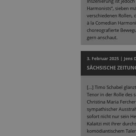
Inszenierung ist jedoch
Harmonists“, sieben män
verschiedenen Rollen, 
à la Comedian Harmonis
choreografierte Bewegu
gern anschaut.
3. Februar 2025 | Jens 
SÄCHSISCHE ZEITUN
[...] Timo Schabel glä
Tenor in der Rolle des
Christina Maria Fercher
sympathischer Ausstr
sofort nicht nur sein He
Kalaitzi mit ihrer dur
komödiantischem Talent