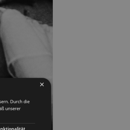
×
sern. Durch die
äß unserer
nktionalität