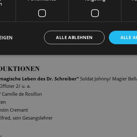
h
EIGEN
ALLE ABLEHNEN
ALLE A
ngen entstanden stimmungsvolle Fotografien unserer Solist*inne
en authentische und intime Szenen hinter den Kulissen ein.
DUKTIONEN
magische Leben des Dr. Schreiber
“
Soldat Johnny/ Magier Bell
izier 2/ u. a.
“
Camille de Rosillon
ten
estin Cremant
lfred, sein Gesangslehrer