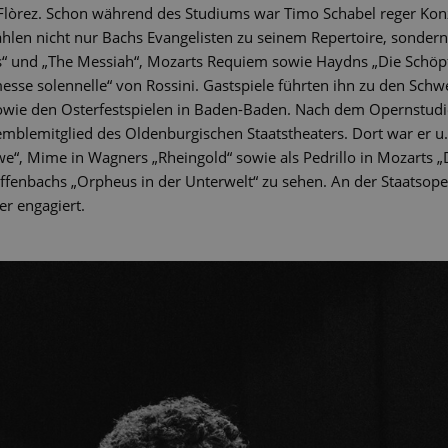
Flòrez. Schon während des Studiums war Timo Schabel reger Kon
hlen nicht nur Bachs Evangelisten zu seinem Repertoire, sonder
“ und „The Messiah“, Mozarts Requiem sowie Haydns „Die Schö
messe solennelle“ von Rossini. Gastspiele führten ihn zu den Schwe
e den Osterfestspielen in Baden-Baden. Nach dem Opernstudio
mblemitglied des Oldenburgischen Staatstheaters. Dort war er u.a
twe“, Mime in Wagners „Rheingold“ sowie als Pedrillo in Mozarts 
ffenbachs „Orpheus in der Unterwelt“ zu sehen. An der Staatsopere
er engagiert.