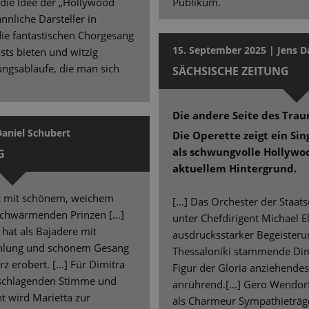
 die Idee der „Hollywood
Publikum.
nliche Darsteller in
die fantastischen Chorgesang
15. September 2025 | Jens D
ts bieten und witzig
ngsabläufe, die man sich
SÄCHSISCHE ZEITUNG
Die andere Seite des Tra
Daniel Schubert
Die Operette zeigt ein Si
als schwungvolle Hollywo
G
aktuellem Hintergrund.
nzt mit schönem, weichem
[…] Das Orchester der Staatso
 schwärmenden Prinzen […]
unter Chefdirigent Michael E
 hat als Bajadere mit
ausdrucksstarker Begeisteru
ahlung und schönem Gesang
Thessaloniki stammende Dimit
rz erobert. […] Für Dimitra
Figur der Gloria anziehendes 
chschlagenden Stimme und
anrührend.[…] Gero Wendorf 
 wird Marietta zur
als Charmeur Sympathieträg