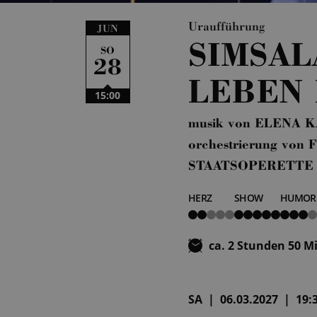
Uraufführung
JUN
SIMSAL
SO
28
LEBEN 
15:00
musik von ELENA K
orchestrierung v
STAATSOPERETTE
HERZ
SHOW
HUMOR
2
5
3
von
von
von
5
5
5
ca. 2 Stunden 50 M
SA | 06.03.2027 | 19:3