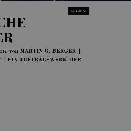
MUSICAL
SCHE
ER
exte von MARTIN G. BERGER |
LDT | EIN AUFTRAGSWERK DER