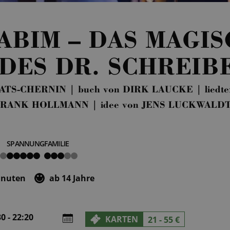
ABIM – DAS MAGI
DES DR. SCHREIB
ATS-CHERNIN | buch von DIRK LAUCKE | liedt
on FRANK HOLLMANN | idee von JENS LUCKWA
SPANNUNG
FAMILIE
5
3
von
von
5
5
inuten
ab 14 Jahre
0 - 22:20
KARTEN
21 - 55 €