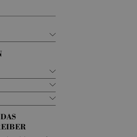
N
 DAS
REIBER