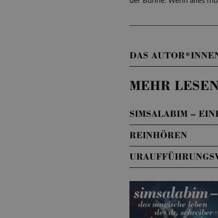
der Bühne: Wenn alles mö
DAS AUTOR*INNE
MEHR LESEN
SIMSALABIM – EI
REINHÖREN
URAUFFÜHRUNGS