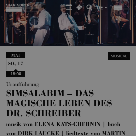
DE
MAI
MUSICAL
,
17
SO
18:00
Uraufführung
SIMSALABIM – DAS
MAGISCHE LEBEN DES
DR. SCHREIBER
musik von ELENA KATS-CHERNIN | buch
von DIRK LAUCKE | liedtexte von MARTIN