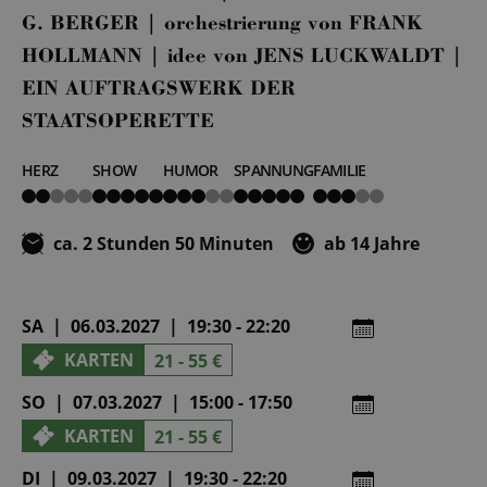
G. BERGER | orchestrierung von FRANK
HOLLMANN | idee von JENS LUCKWALDT |
EIN AUFTRAGSWERK DER
STAATSOPERETTE
HERZ
SHOW
HUMOR
SPANNUNG
FAMILIE
2
5
3
5
3
von
von
von
von
von
5
5
5
5
5
ca. 2 Stunden 50 Minuten
ab 14 Jahre
SA | 06.03.2027 | 19:30 - 22:20
KARTEN
21 - 55 €
SO | 07.03.2027 | 15:00 - 17:50
KARTEN
21 - 55 €
DI | 09.03.2027 | 19:30 - 22:20