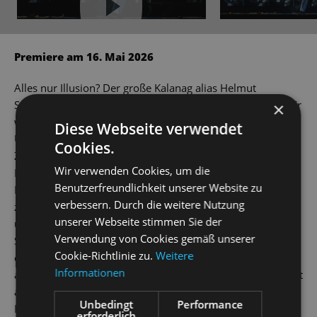
YouTube immer aktivieren
Premiere am 16. Mai 2026
Alles nur Illusion? Der große Kalanag alias Helmut
Schreiber ist der Darling der internationalen Zauberwelt. Er
×
weiß das Publikum um die wendigen Finger zu wickeln, als
Diese Webseite verwendet
Unterhaltungsakrobat mit den Emotionen der
Cookies.
Zuschauer*innen zu jonglieren. Inmitten der Trümmer im
Wir verwenden Cookies, um die
Nachkriegsdeutschland lässt er in einer Megashow auf der
Benutzerfreundlichkeit unserer Website zu
Bühne Autos verschwinden, seine Partnerin Gloria
verbessern. Durch die weitere Nutzung
zersägen und in der „Wunder-Bar“ – Simsalabim! – Milch
unserer Webseite stimmen Sie der
und Honig fließen. Aber hinter dem Vorhang lauern die
Verwendung von Cookies gemäß unserer
Schatten einer dunklen Vergangenheit. Erinnerungen an
Cookie-Richtlinie zu.
Weitere
einen verratenen jüdischen Freund im Filmbusiness blitzen
Informationen
auf, die politisch gesäuberte Magiervereinigung, ein Auftritt
auf dem Obersalzberg. Kann ihm, dem Meister der
Unbedingt
Performance
Inszenierung, sein größter Trick gelingen: Wird sich seine
erforderlich