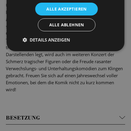
Unter der Leitung von Chefdirigent Michael Ellis Ingram
ALLE AKZEPTIEREN
lässt das Orchester der Staatsoperette nicht nur Teile der
Boutique fantastique
live zum Pantomimenspiel erklingen,
ALLE ABLEHNEN
sondern rahmt das szenische Ereignis mit weiteren
Orchester- und Gesangswerken zwischen Komödie und
DETAILS ANZEIGEN
Tragödie. So wie Pantomime die Emotion auf die Spitze
treibt und diese gut sichtbar in die Mimik der
Darstellenden legt, wird auch im weiteren Konzert der
Schmerz tragischer Figuren oder die Freude rasanter
Verwechslungs- und Unterhaltungskomödien zum Klingen
gebracht. Freuen Sie sich auf einen Jahreswechsel voller
Emotionen, bei dem die Komik nicht zu kurz kommen
wird!
BESETZUNG