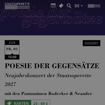
DE
JAN
KONZERT
,
01
FR
15:00
POESIE DER GEGENSÄTZE
Neujahrskonzert der Staatsoperette
2027
mit den Pantomimen Bodecker & Neander
KARTEN
23 - 69 €