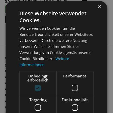
SA | 31.10.2026 | 19:30 - 20:45
×
KARTEN
15,50 € - 39,00 €
Diese Webseite verwendet
ALLE TERMINE ANZEIGEN
Cookies.
Wir verwenden Cookies, um die
Benutzerfreundlichkeit unserer Website zu
verbessern. Durch die weitere Nutzung
unserer Webseite stimmen Sie der
Verwendung von Cookies gemäß unserer
Wer kennt ihn nicht, den berühmtesten Sänger der
Cookie-Richtlinie zu.
Weitere
griechischen Mythologie, dessen Musik wilde Tiere, Steine
Informationen
und sogar die Götter bewegte? Durch seinen Gesang und
Unbedingt
Performance
das Spiel auf einer Lyra, die er von Gott Apoll persönlich
erforderlich
erhielt, gelang es Orpheus, seine geliebte Ehefrau im Reich
der Toten wiederzufinden – bis er sie auf dem Weg in die
Oberwelt durch den ihm verbotenen Blick zurück doch auf
Targeting
Funktionalität
ewig verlor. Zahlreiche Opern und Theaterstücke wurden
über den griechischen Helden geschrieben, er ging ein in
die Bildende Kunst und wurde auf der Leinwand verewigt.