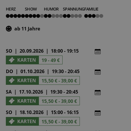
HERZ
SHOW
HUMOR
SPANNUNG
FAMILIE
5
4
2
2
3
von
von
von
von
von
5
5
5
5
5
ab 11 Jahre
SO | 20.09.2026 | 18:00 - 19:15
KARTEN
19 - 49 €
DO | 01.10.2026 | 19:30 - 20:45
KARTEN
15,50 € - 39,00 €
SA | 17.10.2026 | 19:30 - 20:45
KARTEN
15,50 € - 39,00 €
SO | 18.10.2026 | 15:00 - 16:15
KARTEN
15,50 € - 39,00 €