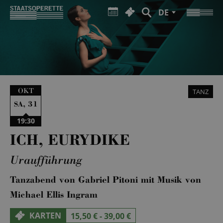
DE
OKT
TANZ
,
31
SA
19:30
ICH, EURYDIKE
Uraufführung
Tanzabend von Gabriel Pitoni mit Musik von
Michael Ellis Ingram
KARTEN
15,50 € - 39,00 €