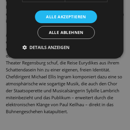
Doch wer ist Eurydike, die Nymphe an seiner Seite, die
dem Mythos zwar ebenfalls seinen Titel verleiht, ansonsten
ALLE AKZEPTIEREN
in der Sagenwelt aber seltsam stumm bleibt?
ALLE ABLEHNEN
Ich, Eurydike
ist eine tänzerische Auseinandersetzung mit
der Frau im Schatten des berühmten Orpheus. Als
DETAILS ANZEIGEN
modernen Tanzabend erzählt Choreograf Gabriel Pitoni,
der zuletzt mit
Next to Me
einen eindrücklichen Abend am
Theater Regensburg schuf, die Reise Eurydikes aus ihrem
Schattendasein hin zu einer eigenen, freien Identität.
Chefdirigent Michael Ellis Ingram komponiert dazu eine so
atmosphärische wie sogartige Musik, die auch den Chor
der Staatsoperette und Musicalsängerin Sybille Lambrich
miteinbezieht und das Publikum – erweitert durch die
elektronischen Klänge von Paul Keilhau – direkt in das
Bühnengeschehen katapultiert.