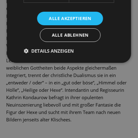
Komponisten, Adelheid Wette, entstanden – macht aus der
Grimm’schen Vorlage ein bürgerliches Lehrstück über
Hunger und Not, ebenso wie Gemeinschaft und Liebe. Am
ALLE AKZEPTIEREN
Ende obsiegt der familiäre Zusammenhalt, während das
Böse in allen Fassungen des Märchens mit der Figur der
ALLE ABLEHNEN
Hexe klar markiert ist. Die Hexe ist Sinnbild von
Weiblichkeit und Mutterschaft jenseits normativer
DETAILS ANZEIGEN
Rollenbilder: die strafende, böse, egoistische Mutter, die
Leben vernichtet anstatt zu schenken. Waren in frühen
weiblichen Gottheiten beide Aspekte gleichermaßen
integriert, trennt der christliche Dualismus sie in ein
„entweder / oder“ – in ein „gut oder böse“, „Himmel oder
Hölle“, „Heilige oder Hexe“. Intendantin und Regisseurin
Kathrin Kondaurow befragt in ihrer opulenten
Neuinszenierung liebevoll und mit großer Fantasie die
Figur der Hexe und sucht mit ihrem Team nach neuen
Bildern jenseits alter Klischees.