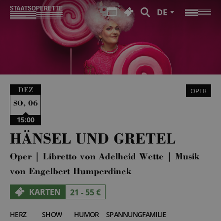
DE
DEZ
OPER
,
06
SO
15:00
HÄNSEL UND GRETEL
Oper | Libretto von Adelheid Wette | Musik
von Engelbert Humperdinck
KARTEN
21 - 55 €
HERZ
SHOW
HUMOR
SPANNUNG
FAMILIE
5
4
3
4
5