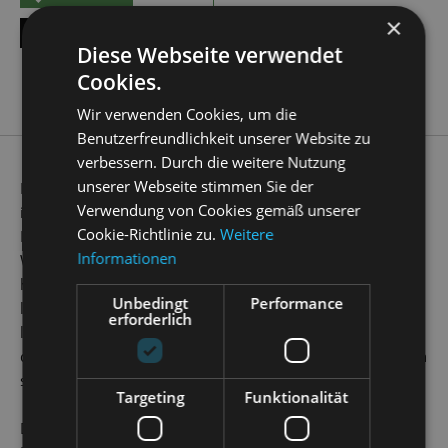
×
ALLE TERMINE ANZEIGEN
Diese Webseite verwendet
Cookies.
Wir verwenden Cookies, um die
Benutzerfreundlichkeit unserer Website zu
verbessern. Durch die weitere Nutzung
unserer Webseite stimmen Sie der
Freuen Sie sich auf den Klassiker, der alle Zuschauerherzen
Verwendung von Cookies gemäß unserer
in der Advents- und Weihnachtszeit höherschlagen lässt:
Cookie-Richtlinie zu.
Weitere
Engelbert Humperdincks Oper
Hänsel und Gretel
. 1893 in
Informationen
Weimar uraufgeführt, begeistert das Märchenspiel bis
heute mit schier unbändiger, klangmalerischer Poesie. Es
Unbedingt
Performance
lässt nicht nur Zauberwald und Hexenhaus auf der Bühne
erforderlich
lebendig werden, sondern sorgt für echte Ohrwürmer;
denn „Brüderchen komm tanz’ mit mir“ oder „Ein Männlein
steht im Walde“ kann jedes Kind mitsingen.
Targeting
Funktionalität
Das Libretto – unter Federführung der Schwester des