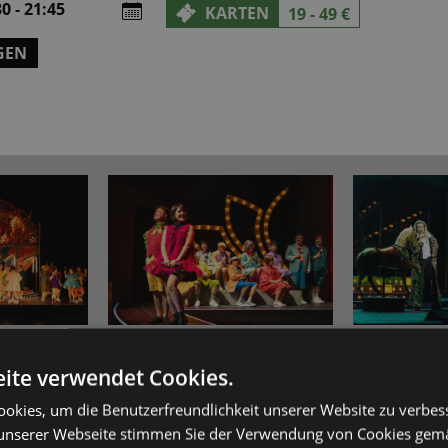
0 - 21:45
KARTEN
19 - 49 €
GEN
ite verwendet Cookies.
26
okies, um die Benutzerfreundlichkeit unserer Website zu verbes
iese Witwe – kein Wunder, dass sich die Pontevedrinerin Hanna 
unserer Webseite stimmen Sie der Verwendung von Cookies gem
teil: Keiner der Anwärter scheint ein echtes Interesse an ihrer Pe