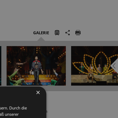
GALERIE
×
sern. Durch die
Glawari vor Verehrern kaum
äß unserer
rson zu haben. Auch Zeta,