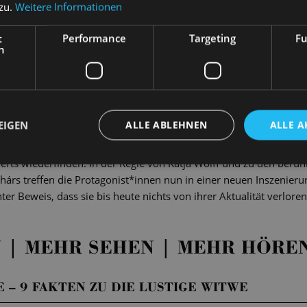
 zu.
Weitere Informationen
r in Paris, stellt hier keine Ausnahme dar. Auf seinen Schultern
 dem bankrotten Vaterland zu sichern. Zu dumm nur, dass er ausg
t
Performance
Targeting
Fu
hne jegliche vaterländische Ambition, damit beauftragt, die Wi
h
eich zu Beginn Hanna geschworen hat, ihr niemals seine Liebe zu
heater an der Wien seine Lustige Witwe vorlegte, kam dies einem
eotypen der bisherigen „goldenen“ Operettenzeit. Hier endlich s
EIGEN
ALLE ABLEHNEN
ALLE A
der Bühne! Sei es die finanziell unabhängige Frau oder der nervö
 Selbständigkeit – gerade in Hanna und Danilo konnte sich die G
rts wiederfinden. In der Regie von Katja Wolff und zu den berü
árs treffen die Protagonist*innen nun in einer neuen Inszenieru
ter Beweis, dass sie bis heute nichts von ihrer Aktualität verlore
 | MEHR SEHEN | MEHR HÖRE
 – 9 FAKTEN ZU DIE LUSTIGE WITWE