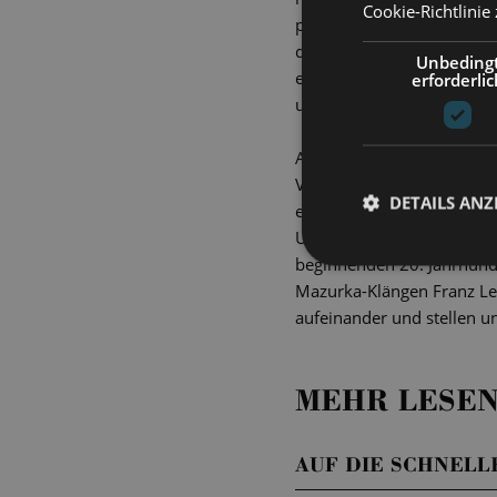
Cookie-Richtlinie
pontevedrinischer Gesandte
die Millionen der Glawari
Unbeding
ewig trunkenen Lebemann o
erforderlic
ungünstig, dass Danilo gl
Als Franz Lehár 1905 am T
Vergessen waren alle Ster
DETAILS ANZ
emanzipierte Figuren auf 
Umgang mit der weiblichen
beginnenden 20. Jahrhunde
Mazurka-Klängen Franz Leh
aufeinander und stellen un
MEHR LESEN
AUF DIE SCHNELLE