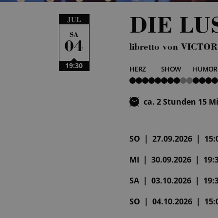
DIE LU
JUL
SA
04
libretto von VICT
19:30
HERZ
SHOW
HUMOR
5
3
5
von
von
von
5
5
5
ca. 2 Stunden 15 M
SO | 27.09.2026 | 15:0
MI | 30.09.2026 | 19:3
SA | 03.10.2026 | 19:3
SO | 04.10.2026 | 15:0