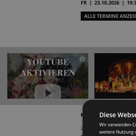
FR | 23.10.2026 | 19:3
ALLE TERMINE ANZEI
YOUTUBE
i
AKTIVIEREN
YouTube immer aktivieren
Diese Webse
Premiere am 7. März 20
Wir verwenden Co
20 Millionen schwer ist d
weitere Nutzung 
retten kann. Einziger Nach