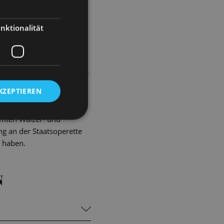
 ruht die Verantwortung,
erechnet Danilo, einen
nktionalität
twe zu ehelichen. Und wie
 gestehen …
 Revolutionsschlag gleich.
tanden moderne,
KZEPTIEREN
s-stolze Mann, unsicher im
esellschaft des
hmten Walzer- und
ng an der Staatsoperette
n haben.
N