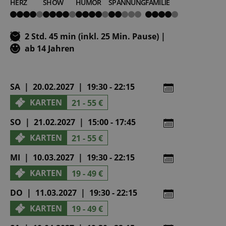
HERZ
SHOW
HUMOR
SPANNUNG
FAMILIE
4
4
4
2
4
von
von
von
von
von
5
5
5
5
5
2 Std. 45 min (inkl. 25 Min. Pause) |
ab 14 Jahren
SA | 20.02.2027 | 19:30 - 22:15
KARTEN
21 - 55 €
SO | 21.02.2027 | 15:00 - 17:45
KARTEN
21 - 55 €
MI | 10.03.2027 | 19:30 - 22:15
KARTEN
19 - 49 €
DO | 11.03.2027 | 19:30 - 22:15
KARTEN
19 - 49 €