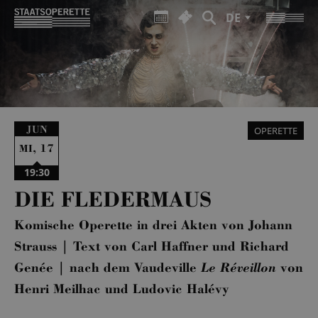
DE
JUN
OPERETTE
,
17
MI
19:30
DIE FLEDERMAUS
Komische Operette in drei Akten von Johann
Strauss | Text von Carl Haffner und Richard
Genée | nach dem Vaudeville
Le Réveillon
von
Henri Meilhac und Ludovic Halévy