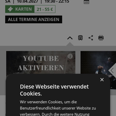
SA | 10.04.2027 | 19:30 - 22:15
KARTEN
21 - 55 €
ALLE TERMINE ANZEIGEN
YOUTUBE
i
AKTIVIEREN
×
Diese Webseite verwendet
Cookies.
YouTube immer aktivieren
Wir verwenden Cookies, um die
10. Juni 2023
Benutzerfreundlichkeit unserer Website zu
verbessern. Durch die weitere Nutzung
Johann Strauss' in der Zeit nach dem Wiener Börsenkrach