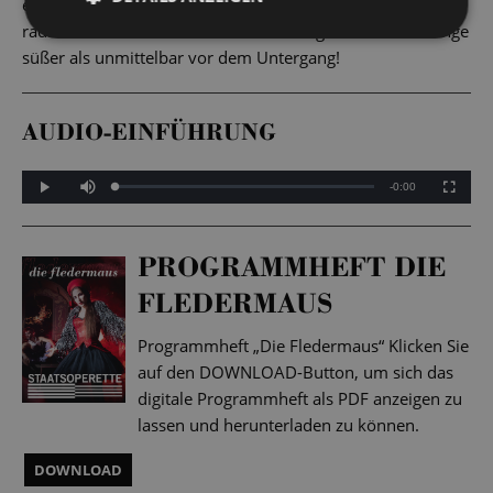
einer künstlerischen Avantgarde, die ihre Gesellschaft
radikal verändern wird. Nie sind nostalgische Walzerklänge
süßer als unmittelbar vor dem Untergang!
AUDIO-EINFÜHRUNG
Mute
Remaining
-0:00
Loaded
:
Progress
:
Play
Fullscreen
0%
0%
Time
PROGRAMMHEFT DIE
FLEDERMAUS
Programmheft „Die Fledermaus“ Klicken Sie
auf den DOWNLOAD-Button, um sich das
digitale Programmheft als PDF anzeigen zu
lassen und herunterladen zu können.
DOWNLOAD