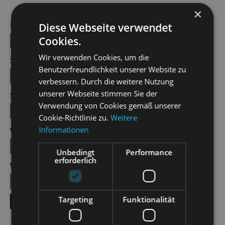
×
FRI | 01.01.2027 | 15:00
Diese Webseite verwendet
Cookies.
TICKETS
23 - 69 €
Wir verwenden Cookies, um die
SAT | 02.01.2027 | 19:30
Benutzerfreundlichkeit unserer Website zu
TICKETS
21 - 55 €
verbessern. Durch die weitere Nutzung
unserer Webseite stimmen Sie der
SUN | 03.01.2027 | 15:00
Verwendung von Cookies gemäß unserer
TICKETS
21 - 55 €
Cookie-Richtlinie zu.
Weitere
Informationen
WED | 06.01.2027 | 11:00
TICKETS
21 - 55 €
Unbedingt
Performance
erforderlich
WED | 06.01.2027 | 19:30
TICKETS
21 - 55 €
Targeting
Funktionalität
SHOW ALL DATES