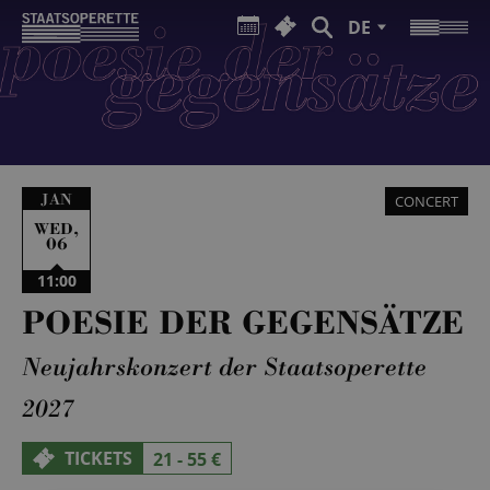
DE
JAN
CONCERT
,
WED
06
11:00
POESIE DER GEGENSÄTZE
Neujahrskonzert der Staatsoperette
2027
TICKETS
21 - 55 €