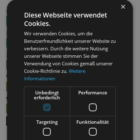
×
FRI | 01.01.2027 | 15:00
Diese Webseite verwendet
TICKETS
23 - 69 €
Cookies.
SAT | 02.01.2027 | 19:30
Wir verwenden Cookies, um die
Benutzerfreundlichkeit unserer Website zu
TICKETS
21 - 55 €
verbessern. Durch die weitere Nutzung
SUN | 03.01.2027 | 15:00
unserer Webseite stimmen Sie der
Verwendung von Cookies gemäß unserer
TICKETS
21 - 55 €
Cookie-Richtlinie zu.
Weitere
WED | 06.01.2027 | 11:00
Informationen
TICKETS
21 - 55 €
Unbedingt
Performance
erforderlich
WED | 06.01.2027 | 19:30
TICKETS
21 - 55 €
SHOW ALL DATES
Targeting
Funktionalität