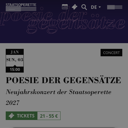
DE
JAN
CONCERT
,
03
SUN
15:00
POESIE DER GEGENSÄTZE
Neujahrskonzert der Staatsoperette
2027
TICKETS
21 - 55 €