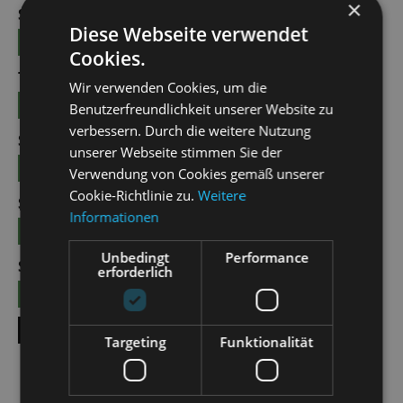
×
SUN | 20.09.2026 | 18:00 - 19:15
Diese Webseite verwendet
TICKETS
19 - 49 €
Cookies.
THU | 01.10.2026 | 19:30 - 20:45
Wir verwenden Cookies, um die
TICKETS
15,50 € - 39,00 €
Benutzerfreundlichkeit unserer Website zu
verbessern. Durch die weitere Nutzung
SAT | 17.10.2026 | 19:30 - 20:45
unserer Webseite stimmen Sie der
TICKETS
15,50 € - 39,00 €
Verwendung von Cookies gemäß unserer
Cookie-Richtlinie zu.
Weitere
SUN | 18.10.2026 | 15:00 - 16:15
Informationen
TICKETS
15,50 € - 39,00 €
Unbedingt
Performance
SAT | 31.10.2026 | 19:30 - 20:45
erforderlich
TICKETS
15,50 € - 39,00 €
SHOW ALL DATES
Targeting
Funktionalität