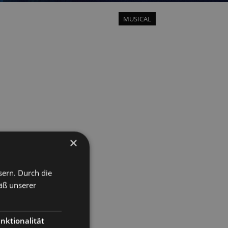
MUSICAL
×
sern. Durch die
äß unserer
nktionalität