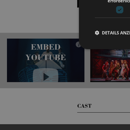
erforderlic
SHOW ALL DATES
DETAILS ANZ
EMBED
i
YOUTUBE
Always show content from
YouTube
CAST