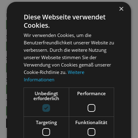
5
5
5
5
5
×
FRI | 02.07.2027 | 19:30
Diese Webseite verwendet
Cookies.
TICKETS
23 - 69 €
Wir verwenden Cookies, um die
SAT | 03.07.2027 | 18:00
Benutzerfreundlichkeit unserer Website zu
TICKETS
21 - 55 €
verbessern. Durch die weitere Nutzung
unserer Webseite stimmen Sie der
SUN | 04.07.2027 | 11:00
Verwendung von Cookies gemäß unserer
TICKETS
21 - 55 €
Cookie-Richtlinie zu.
Weitere
Informationen
SUN | 04.07.2027 | 18:00
TICKETS
21 - 55 €
Unbedingt
Performance
erforderlich
TUE | 06.07.2027 | 18:00
TICKETS
21 - 55 €
Targeting
Funktionalität
SHOW ALL DATES