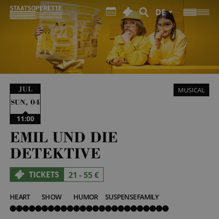
DE
JUL
MUSICAL
,
04
SUN
11:00
EMIL UND DIE
DETEKTIVE
TICKETS
21 - 55 €
HEART
SHOW
HUMOR
SUSPENSE
FAMILY
5
5
5
5
5
von
von
von
von
von