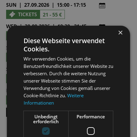
SUN | 27.09.2026 | 15:00 - 17:15
TICKETS
21 - 55 €
WED | 30.09.2026 | 19:30 - 21:45
×
TICKETS
19 - 49 €
Diese Webseite verwendet
SAT | 03.10.2026 | 19:30 - 21:45
Cookies.
TICKETS
21 - 55 €
Wir verwenden Cookies, um die
Benutzerfreundlichkeit unserer Website zu
SUN | 04.10.2026 | 15:00 - 17:15
verbessern. Durch die weitere Nutzung
TICKETS
21 - 55 €
unserer Webseite stimmen Sie der
Verwendung von Cookies gemäß unserer
FRI | 23.10.2026 | 19:30 - 21:45
Cookie-Richtlinie zu.
Weitere
TICKETS
19 - 49 €
Informationen
SHOW ALL DATES
Unbedingt
Performance
erforderlich