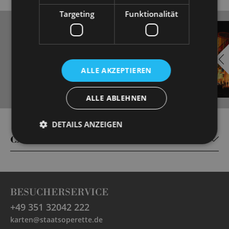
Targeting
Funktionalität
EMBED
i
YOUTUBE
ALLE AKZEPTIEREN
ALLE ABLEHNEN
Always show content from
DETAILS ANZEIGEN
YouTube
CAST
BESUCHERSERVICE
+49 351 32042 222
karten@staatsoperette.de